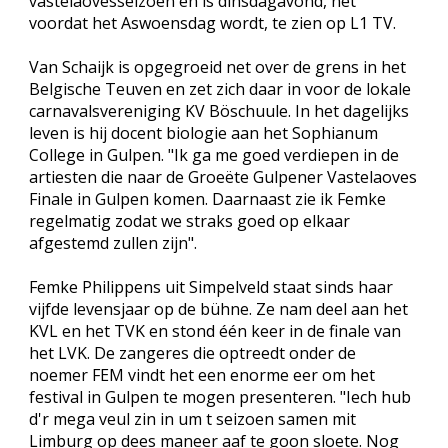
vastelaovesseizoen en is dinsdagavond, net
voordat het Aswoensdag wordt, te zien op L1 TV.
Van Schaijk is opgegroeid net over de grens in het
Belgische Teuven en zet zich daar in voor de lokale
carnavalsvereniging KV Böschuule. In het dagelijks
leven is hij docent biologie aan het Sophianum
College in Gulpen. "Ik ga me goed verdiepen in de
artiesten die naar de Groeëte Gulpener Vastelaoves
Finale in Gulpen komen. Daarnaast zie ik Femke
regelmatig zodat we straks goed op elkaar
afgestemd zullen zijn".
Femke Philippens uit Simpelveld staat sinds haar
vijfde levensjaar op de bühne. Ze nam deel aan het
KVL en het TVK en stond één keer in de finale van
het LVK. De zangeres die optreedt onder de
noemer FEM vindt het een enorme eer om het
festival in Gulpen te mogen presenteren. "Iech hub
d'r mega veul zin in um t seizoen samen mit
Limburg op dees maneer aaf te goon sloete. Nog